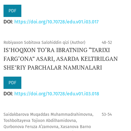
PDF
https://doi.org/10.70728/edu.v01.i03.017
DOI:
Robiyaxon Sobitova Salohiddin qizi (Author)
48-52
IS’HOQXON TO‘RA IBRATNING “TARIXI
FARG‘ONA” ASARI, ASARDA KELTIRILGAN
SHE’RIY PARCHALAR NAMUNALARI
PDF
https://doi.org/10.70728/edu.v01.i03.018
DOI:
Saidakbarova Muqaddas Muhammadrahimovna,
53-54
Toshboltayeva Tojixon Abdilhamidovna,
Qurbonova Feruza A’zamovna, Xasanova Barno