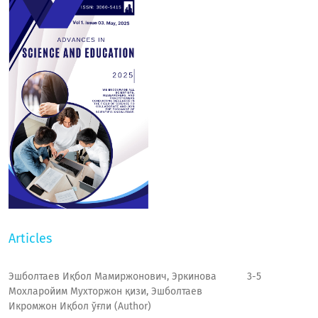
Articles
Эшболтаев Иқбол Мамиржонович, Эркинова
3-5
Мохларойим Мухторжон қизи, Эшболтаев
Икромжон Иқбол ўғли (Author)