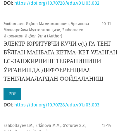
https://doi.org/10.70728/edu.v01.i03.002
DOI:
Эшболтаев Иқбол Мамиржонович, Эркинова
10-11
Мохларойим Мухторжон қизи, Эшболтаев
Икромжон Иқбол ўғли (Author)
ЭЛЕКТР ЮРИТУВЧИ КУЧИ e(t) ГА ТЕНГ
БЎЛГАН МАНБАГА КЕТМА-КЕТ УЛАНГАН
LC-ЗАНЖИРНИНГ ТЕБРАНИШИНИ
ЎРГАНИШДА ДИФФЕРЕНЦИАЛ
ТЕНГЛАМАЛАРДАН ФОЙДАЛАНИШ
PDF
https://doi.org/10.70728/edu.v01.i03.003
DOI:
Eshboltayev I.M., Erkinova M.M., G‘ofurov S.Z.,
12-14