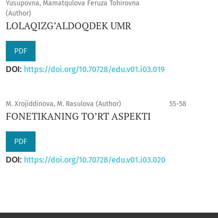
Yusupovna, Mamatqulova Feruza Tohirovna
(Author)
LOLAQIZG’ALDOQDEK UMR
PDF
https://doi.org/10.70728/edu.v01.i03.019
DOI:
M. Xrojiddinova, M. Rasulova (Author)
55-58
FONETIKANING TO’RT ASPEKTI
PDF
https://doi.org/10.70728/edu.v01.i03.020
DOI: