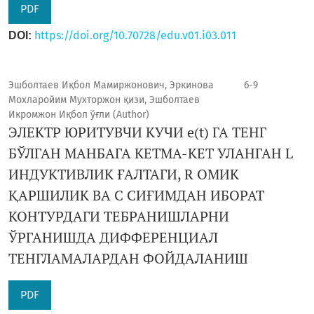
PDF
https://doi.org/10.70728/edu.v01.i03.011
DOI:
Эшболтаев Иқбол Мамиржонович, Эркинова
6-9
Мохларойим Мухторжон қизи, Эшболтаев
Икромжон Иқбол ўғли (Author)
ЭЛЕКТР ЮРИТУВЧИ КУЧИ e(t) ГА ТЕНГ
БЎЛГАН МАНБАГА КЕТМА-КЕТ УЛАНГАН L
ИНДУКТИВЛИК ҒАЛТАГИ, R ОМИК
ҚАРШИЛИК ВА C СИҒИМДАН ИБОРАТ
КОНТУРДАГИ ТЕБРАНИШЛАРНИ
ЎРГАНИШДА ДИФФЕРЕНЦИАЛ
ТЕНГЛАМАЛАРДАН ФОЙДАЛАНИШ
PDF