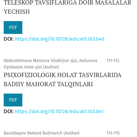
TELESKOP TAVSIFLARIGA DOIR MASALALAR
YECHISH
PDF
https://doi.org/10.70728/edu.v01.i03.040
DOI:
Abdurahimova Manzura Shokirjon qizi, Ashurova
111-112
Oyshaxon Inom qizi (Author)
PSIXОFIZIОLОGIK HОLAT TASVIRLARIDA
BADIIY MAHОRAT TALQINLARI
PDF
https://doi.org/10.70728/edu.v01.i03.041
DOI:
Baratbayev Bekzod Batirovich (Author)
113-115