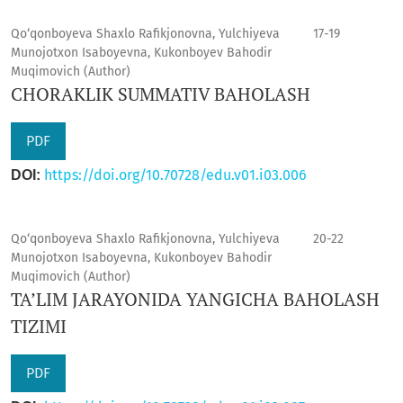
Qo‘qonboyeva Shaxlo Rafikjonovna, Yulchiyeva
17-19
Munojotxon Isaboyevna, Kukonboyev Bahodir
Muqimovich (Author)
CHORAKLIK SUMMATIV BAHOLASH
PDF
https://doi.org/10.70728/edu.v01.i03.006
DOI:
Qo‘qonboyeva Shaxlo Rafikjonovna, Yulchiyeva
20-22
Munojotxon Isaboyevna, Kukonboyev Bahodir
Muqimovich (Author)
TA’LIM JARAYONIDA YANGICHA BAHOLASH
TIZIMI
PDF