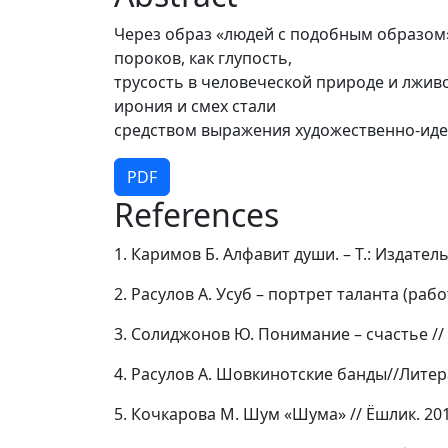
Через образ «людей с подобным образом»
пороков, как глупость,
трусость в человеческой природе и лживо
ирония и смех стали
средством выражения художественно-идеа
PDF
References
1. Каримов Б. Алфавит души. – Т.: Издатель
2. Расулов А. Усуб – портрет таланта (работ
3. Солиджонов Ю. Понимание – счастье // 
4. Расулов А. Шовкинотские банды//Литера
5. Кочкарова М. Шум «Шума» // Ёшлик. 201