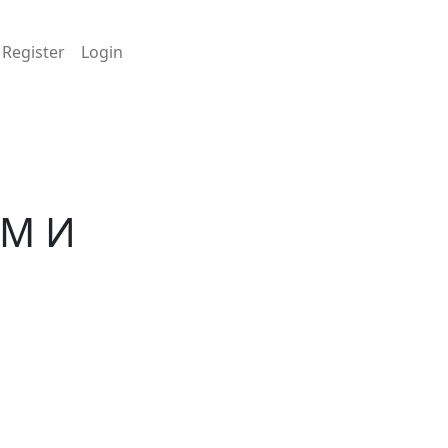
Register
Login
М И