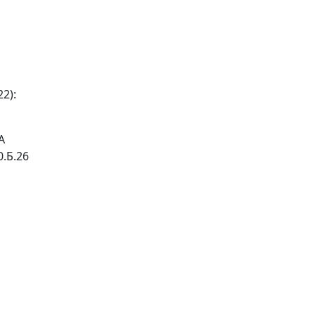
2):
A
0.Б.26