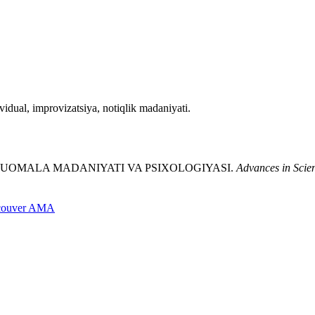
ividual, improvizatsiya, notiqlik madaniyati.
TIDA MUOMALA MADANIYATI VA PSIXOLOGIYASI.
Advances in Scie
couver
AMA