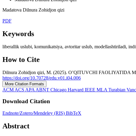
Madatova Dilnura Zohidjon qizi
PDF
Keywords
liberallik uslubi, komunikatsiya, avtoritar uslub, modellashtiriladi, ind
How to Cite
Dilnura Zohidjon qizi, M. (2025). O’QITUVCHI FAOLIYA
https://doi.org/10.70728/edu.v01.i04.006
More Citation Formats
ACM
ACS
APA
ABNT
Chicago
Harvard
IEEE
MLA
Turabian
Van
Download Citation
Endnote/Zotero/Mendeley (RIS)
BibTeX
Abstract