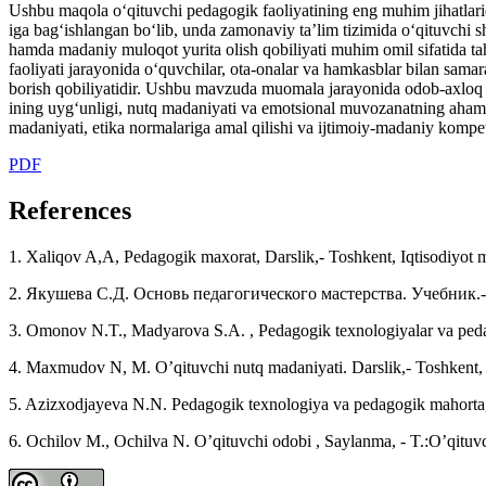
Ushbu maqola o‘qituvchi pedagogik faoliyatining eng muhim jihatlari
iga bag‘ishlangan bo‘lib, unda zamonaviy ta’lim tizimida o‘qituvchi
hamda madaniy muloqot yurita olish qobiliyati muhim omil sifatida ta
faoliyati jarayonida o‘quvchilar, ota-onalar va hamkasblar bilan samar
borish qobiliyatidir. Ushbu mavzuda muomala jarayonida odob-axloq me’
ining uyg‘unligi, nutq madaniyati va emotsional muvozanatning ahamiy
madaniyati, etika normalariga amal qilishi va ijtimoiy-madaniy kompeten
PDF
References
1. Xaliqov A,A, Pedagogik maxorat, Darslik,- Toshkent, Iqtisodiyot 
2. Якушева С.Д. Основь педагогического мастерства. Учебник.-
3. Omonov N.T., Madyarova S.A. , Pedagogik texnologiyalar va pedag
4. Maxmudov N, M. O’qituvchi nutq madaniyati. Darslik,- Toshkent, 
5. Azizxodjayeva N.N. Pedagogik texnologiya va pedagogik mahorta,-
6. Ochilov M., Ochilva N. O’qituvchi odobi , Saylanma, - T.:O’qituv