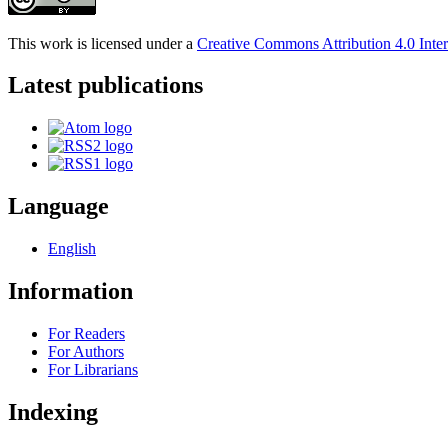
This work is licensed under a
Creative Commons Attribution 4.0 Inter
Latest publications
Language
English
Information
For Readers
For Authors
For Librarians
Indexing