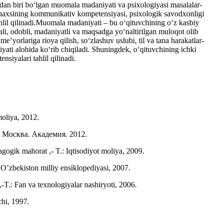
dan biri bo‘lgan muomala madaniyati va psixologiyasi masalalar-
 shaxsining kommunikativ kompetensiyasi, psixologik savodxonligi
hlil qilinadi.Muomala madaniyati – bu o‘qituvchining o‘z kasbiy
ali, odobli, madaniyatli va maqsadga yo‘naltirilgan muloqot olib
yorlariga rioya qilish, so‘zlashuv uslubi, til va tana harakatlar-
ati alohida ko‘rib chiqiladi. Shuningdek, o‘qituvchining ichki
siyalari tahlil qilinadi.
moliya, 2012.
 Москва. Академия. 2012.
ogik mahorat ,- T.: Iqtisodiyot moliya, 2009.
O’zbekiston milliy ensiklopediyasi, 2007.
T.: Fan va texnologiyalar nashiryoti, 2006.
chi, 1997.