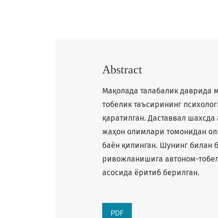
Abstract
Мақолада талабалик даврида 
тобелик таъсирининг психолог
қаратилган. Даставвал шахсда
жаҳон олимлари томонидан ол
баён қилинган. Шунинг билан 
ривожланишига автоном-тобел
асосида ёритиб берилган.
PDF