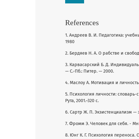
References
1. Андреев В. И. Педагогика: учебн
1980
2. Бердяев Н. А. О рабстве и свободе
3. Карвасарский Б. Д. Индивидуал
— С.-Пб.: Питер. — 2000.
4. Маслоу А. Мотивация и личность —
5. Психология личности: словарь-сп
Рута, 2001.–320 с.
6. Сартр Ж. П. Экзистенциализм — эт
7. Фромм Э. Человек для себя. - Мн.:
8. Юнг К. Г. Психология переноса. Ст