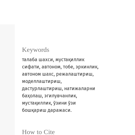
Keywords
талаба шахси, мустақиллик
сифати, автоном, тобе, эркинлик,
автоном шахс, режалаштириш,
моделлаштириш,
дастурлаштириш, натижаларни
баҳолаш, эгилувчанлик,
мустақиллик, ўзини ўзи
бошқариш даражаси.
How to Cite