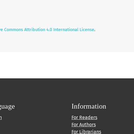
ve Commons Attribution 4.0 International License
.
guage
Information
h
For Readers
For Authors
For Librarians