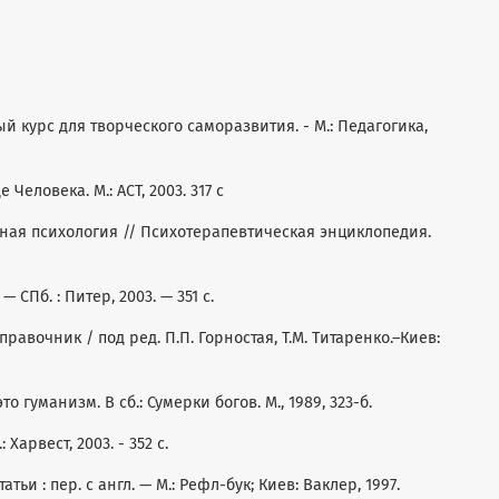
ый курс для творческого саморазвития. - М.: Педагогика,
 Человека. М.: АСТ, 2003. 317 с
ьная психология // Психотерапевтическая энциклопедия.
 СПб. : Питер, 2003. — 351 с.
равочник / под ред. П.П. Горностая, Т.М. Титаренко.–Киев:
о гуманизм. В сб.: Сумерки богов. М., 1989, 323-б.
 Харвест, 2003. - 352 с.
атьи : пер. с англ. — М.: Рефл-бук; Киев: Ваклер, 1997.