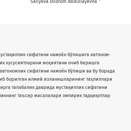
+
Saliyeva Dilorom Abdullayevna
мустақиллик сифатини намоён бўлишига автоном-
ик хусусиятларини моҳиятини очиб беришга
 автономлик сифатини намоён бўлиши ва бу борада
иб борилган илмий изланишларининг таҳлиллари
бирга талабалик даврида мустақиллик сифатини
икнинг таъсир масалалари эмпирик тадқиқотлар