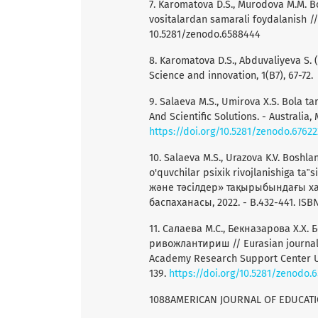
7. Karomatova D.S., Murodova M.M. Bo
vositalardan samarali foydalanish // 
10.5281/zenodo.6588444
8. Karomatova D.S., Abduvaliyeva S. (
Science and innovation, 1(B7), 67-72.
9. Salaeva M.S., Umirova X.S. Bola t
And Scientific Solutions. - Australia, 
https://doi.org/10.5281/zenodo.6762
10. Salaeva M.S., Urazova K.V. Boshla
o'quvchilar psixik rivojlanishiga t
және тәсілдер» тақырыбындағы х
баспаханасы, 2022. - B.432-441. IS
11. Салаева М.С., Бекназарова Х.
ривожлантириш // Eurasian journal o
Academy Research Support Center UIF 
139.
https://doi.org/10.5281/zenodo.6
1088AMERICAN JOURNAL OF EDUCAT