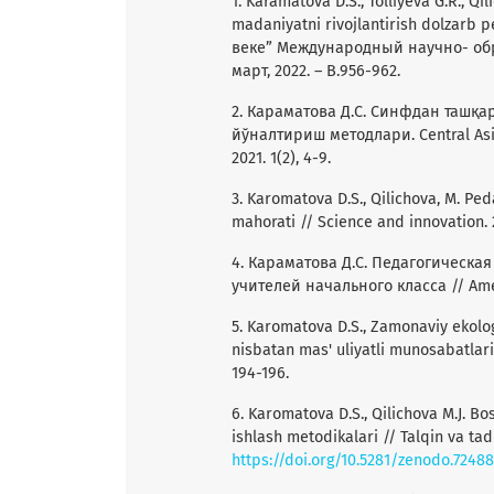
1. Karamatova D.S., Tolliyeva G.R., Qi
madaniyatni rivojlantirish dolzarb
веке” Международный научно- обр
март, 2022. – В.956-962.
2. Караматова Д.С. Синфдан ташқ
йўналтириш методлари. Central Asian
2021. 1(2), 4-9.
3. Karomatova D.S., Qilichova, M. Pe
mahorati // Science and innovation. 2
4. Караматова Д.С. Педагогическа
учителей начального класса // Ameri
5. Karomatova D.S., Zamonaviy ekologi
nisbatan mas' uliyatli munosabatlarin
194-196.
6. Karomatova D.S., Qilichova M.J. Bos
ishlash metodikalari // Talqin va tadq
https://doi.org/10.5281/zenodo.7248