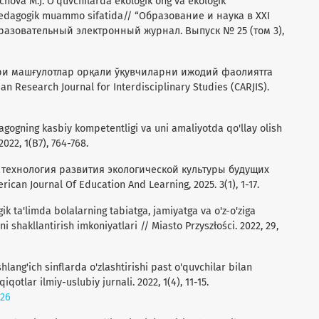
lichova M.J. O'quvchilarda ekologik ong va ekologik
 pedagogik muammo sifatida// “Образование и наука в XXI
азовательный электронный журнал. Выпуск № 25 (том 3),
ари машғулотлар орқали ўқувчиларни ижодий фаолиятга
 Research Journal for Interdisciplinary Studies (CARJIS).
dagogning kasbiy kompetentligi va uni amaliyotda qo'llay olish
022, 1(B7), 764-768.
я технология развития экологической культуры будущих
can Journal Of Education And Learning, 2025. 3(1), 1-17.
k ta'limda bolalarning tabiatga, jamiyatga va o'z-o'ziga
i shakllantirish imkoniyatlari // Miasto Przyszłości. 2022, 29,
hlang'ich sinflarda o'zlashtirishi past o'quvchilar bilan
iqotlar ilmiy-uslubiy jurnali. 2022, 1(4), 11-15.
826