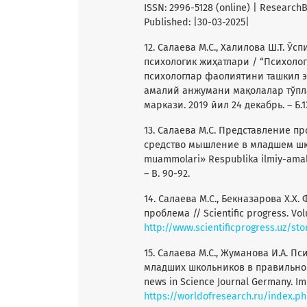
ISSN: 2996-5128 (online) | ResearchB
Published: |30-03-2025|
12. Салаева М.С., Халилова Ш.Т.
психологик жиҳатлари / “Психол
психологлар фаолиятини ташкил э
амалий анжумани мақолалар тўпл
маркази. 2019 йил 24 декабрь. – Б.1
13. Салаева М.С. Представление п
средство мышление в младшем школ
muammolari» Respublika ilmiy-amaliy 
– B. 90-92.
14. Салаева М.С., Бекназарова Х.
проблема // Scientific progress. Vol
http://www.scientificprogress.uz/s
15. Салаева М.С., Жуманова И.А. 
младших школьников в правильном 
news in Science Journal Germany. Imp
https://worldofresearch.ru/index.p