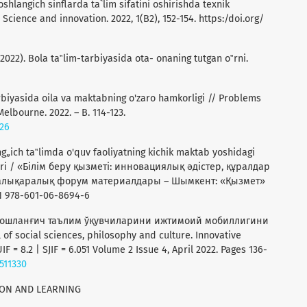
shlangich sinflarda ta`lim sifatini oshirishda texnik
Science and innovation. 2022, 1(B2), 152-154. https:/doi.org/
2022). Bola ta‟lim-tarbiyasida ota- onaning tutgan o‟rni.
arbiyasida oila va maktabning o'zaro hamkorligi // Problems
Melbourne. 2022. – B. 114-123.
226
ng„ich ta‟limda o'quv faoliyatning kichik maktab yoshidagi
a‟siri / «Білім беру қызметі: инновациялық әдістер, құралдар
алықаралық форум материалдары – Шымкент: «Қызмет»
BN 978-601-06-8694-6
Х. Бошланғич таълим ўқувчиларини ижтимоий мобиллигини
f social sciences, philosophy and culture. Innovative
= 8.2 | SJIF = 6.051 Volume 2 Issue 4, April 2022. Pages 136-
511330
ION AND LEARNING