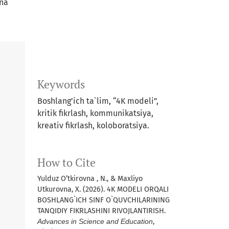
na
Keywords
Boshlang’ich ta`lim, “4K modeli”,
kritik fikrlash, kommunikatsiya,
kreativ fikrlash, koloboratsiya.
How to Cite
Yulduz O’tkirovna , N., & Maxliyo
Utkurovna, X. (2026). 4K MODELI ORQALI
BOSHLANG`ICH SINF O`QUVCHILARINING
TANQIDIY FIKRLASHINI RIVOJLANTIRISH.
Advances in Science and Education
,