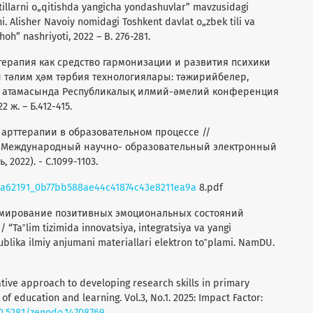
illarni o„qitishda yangicha yondashuvlar” mavzusidagi
. Alisher Navoiy nomidagi Toshkent davlat o„zbek tili va
Shoh” nashriyoti, 2022 – B. 276-281.
т-терапия как средство гармонизации и развития психики
 тәлим ҳәм тәрбия технологиялары: тәжирийбелер,
» атамасында Республикалық илмий-әмелий конференция
ж. – Б.412-415.
ль арттерапии в образовательном процессе //
е» Международный научно- образовательный электронный
2022). - C.1099-1103.
d/a62191_0b77bb588ae44c41874c43e8211ea9a
8.pdf
Формирование позитивных эмоциональных состояний
Ta‟lim tizimida innovatsiya, integratsiya va yangi
ublika ilmiy anjumani materiallari elektron to‟plami. NamDU.
vative approach to developing research skills in primary
of education and learning. Vol.3, No.1. 2025: Impact Faсtor:
10.5281/zenodo.14708769