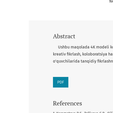
N
Abstract
Ushbu maqolada 4K modeli kompe
kreativ fikrlash, koloboratsiya h
o’quvchilarida tanqidiy fikrlashn
PDF
References