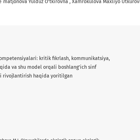
e`matjonova Yulduz O’tkirovna
Xamrokulova Maxliyo Utkurov
tensiyalari: kritik fikrlash, kommunikatsiya,
aqida va shu model orqali boshlang’ich sinf
i rivojlantirish haqida yoritilgan