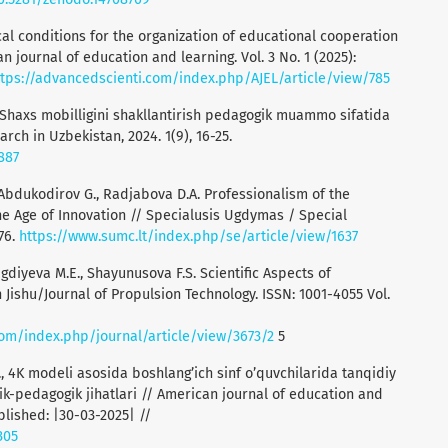
cal conditions for the organization of educational cooperation
 journal of education and learning. Vol. 3 No. 1 (2025):
ttps://advancedscienti.com/index.php/AJEL/article/view/785
 Shaxs mobilligini shakllantirish pedagogik muammo sifatida
arch in Uzbekistan, 2024. 1(9), 16-25.
887
 Abdukodirov G., Radjabova D.A. Professionalism of the
he Age of Innovation // Specialusis Ugdymas / Special
576.
https://www.sumc.lt/index.php/se/article/view/1637
gdiyeva M.E., Shayunusova F.S. Scientific Aspects of
 Jishu/Journal of Propulsion Technology. ISSN: 1001-4055 Vol.
com/index.php/journal/article/view/3673/2
5
., 4K modeli asosida boshlang’ich sinf o’quvchilarida tanqidiy
gik-pedagogik jihatlari // American journal of education and
blished: |30-03-2025| //
305