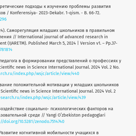
Теоретические подходы к изучению проблемы развития
/ Konferensiya- 2023-Dekabr. 1-qism. - B. 66-72.
5296
(2024). Саморегуляция младших школьников в правильном
ия // International journal of advanced research in
t (IJARETM). Published March 5, 2024 | Version v1. – Pp.37-
0781814
оль педагога в формировании представлений о профессиях у
tific news in Science International Journal. 2024 Vol. 2 No.
arch.ru/index.php/wsjc/article/view/440
ирование положительной мотивации у младших школьников
ientific news in Science International Journal. 2024 Vol. 2
esearch.ru/index.php/wsjc/article/view/439
. Воздействие социально- психологических факторов на
овательной среде // Yangi Oʻzbekiston pedagoglari
://doi.org/10.5281/zenodo.7514740
С. Развитие когнитивной мобильности учащихся в