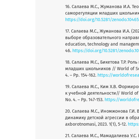
16. Салаева М.С., Жуманова И.А. 
саморегуляции младших школьников 
https://doi.org/10.5281/zenodo.1046
17. Салаева М.С., Жуманова И.А. 
выборе образовательного направлен
education, technology and managemen
46.
https://doi.org/10.5281/zenodo.1
18. Салаева М.С., Бикетова Т.Р. Р
младших школьников // World of Scien
4. – Pp. 154-162.
https://worldofrese
19. Салаева М.С., Ким Х.В. Форм
к учебной деятельности// World of Sc
No. 4. – Pp. 147-153.
https://worldofr
20. Салаева М.С., Иномжонова Г.И
динамику детской агрессии в образ
axborotnomasi, 2023. 1(1), 5-12.
https
21. Салаева М.С., Мамадалиева У.