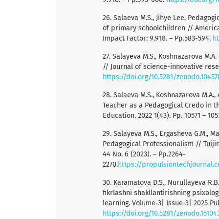
26. Salaeva M.S., Jihye Lee. Pedagogi
of primary schoolchildren // American
Impact Faсtor: 9.918. – Pp.583-594.
h
27. Salayeva M.S., Koshnazarova M.A.
// Journal of science-innovative rese
https://doi.org/10.5281/zenodo.10457
28. Salaeva M.S., Koshnazarova M.A.,
Teacher as a Pedagogical Credo in t
Education. 2022 1(43). Pp. 10571 – 10
29. Salayeva M.S., Ergasheva G.M., Ma
Pedagogical Professionalism // Tuijin
44 No. 6 (2023). – Pp.2264-
2270.
https://propulsiontechjournal.
30. Karamatova D.S., Nurullayeva R.B
fikrlashni shakllantirishning psixolo
learning. Volume-3| Issue-3| 2025 Pu
https://doi.org/10.5281/zenodo.15104