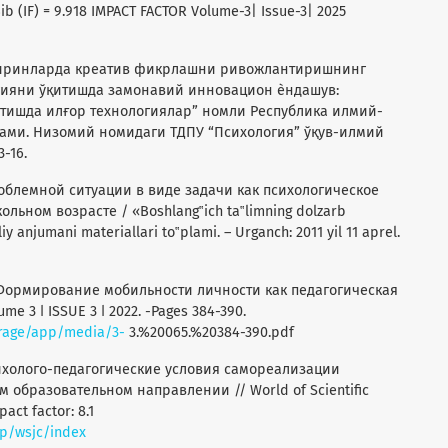
ib (IF) = 9.918 IMPACT FACTOR Volume-3| Issue-3| 2025
 Ўспиринларда креатив фикрлашни ривожлантиришнинг
огияни ўқитишда замонавий инновацион ѐндашув:
тишда илғор технологиялар” номли Республика илмий-
ами. Низомий номидаги ТДПУ “Психология” ўқув-илмий
3-16.
роблемной ситуации в виде задачи как психологическое
ьном возрасте / «Boshlang‟ich ta‟limning dolzarb
anjumani materiallari to‟plami. – Urganch: 2011 yil 11 aprel.
Х. Формирование мобильности личности как педагогическая
ume 3 ǀ ISSUE 3 ǀ 2022. -Pages 384-390.
torage/app/media/3-
3.%20065.%20384-390.pdf
Психолого-педагогические условия самореализации
образовательном направлении // World of Scientific
act faсtor: 8.1
hp/wsjc/index