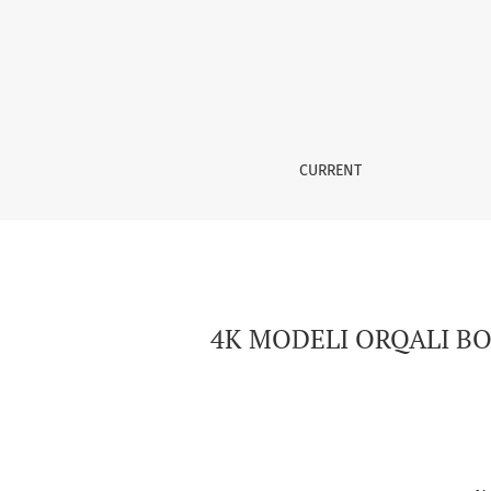
4K MODELI ORQALI BOSHLANG`ICH SINF O`QUV
CURRENT
4K MODELI ORQALI BO