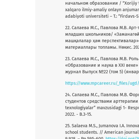
начальном образовании / “Xorijiy t
xalqaro ilmiy-amaliy onlayn anjumani
adabiyoti universiteti – T.: “Firdavs-
22. Салаева М.С., Павлова М.В. Ар
младших школьников/ «Заманагөй
машқалалар ҳәм перспективалар
материаллары топламы. Нөкис. 2022 
23. Салаева М.С., Павлова М.В. Ро
«Образование и наука в XXI век
журнал Выпуск №22 (том 5) (январь, 
https://www.mpcareer.ru/_files/ug
24. Салаева М.С., Павлова М.В. 
студентов средствами арттерапии / “
texnologiyalar” mavzusidagi 1- Resp
2022. - B.3-15.
25. Salaeva M.S., Jumanova I.A. Inno
school students. // American journal 
9.918. – Pp.595-600.
https://doi.org/