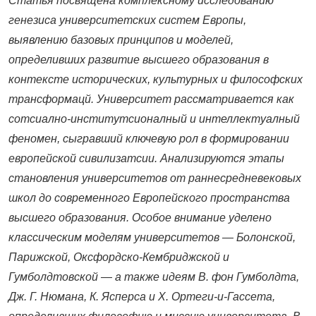
Статья
посвящ
ена
комплексному исследованию
генезиса
университетских систем Европы,
выявлению базовых принципов и моделей,
определивших развитие высшего образования в
контексте исторических, культурных и философских
трансформaцй. Университет рассматривается как
сотсиално-институтсионалный и интеллектуалный
феномен, сыгравший ключевую рол в формировании
европейской сивилизатсии. Анализируются этапы
становления университетов от раннесредневековых
школ до современного Европейского пространства
высшего образования. Особое внимание уделено
классическим моделям университетов — Болонской,
Парижской, Оксфордско-Кембриджской и
Гумболдтовской — а также идеям В. фон Гумболдта,
Дж. Г. Нюмана, К. Ясперса и Х. Ортеги-и-Гассета,