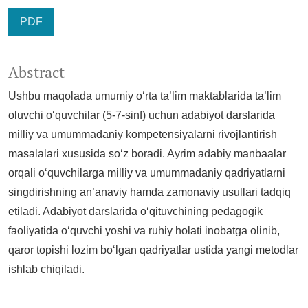
PDF
Abstract
Ushbu maqolada umumiy o‘rta ta’lim maktablarida ta’lim
oluvchi o‘quvchilar (5-7-sinf) uchun adabiyot darslarida
milliy va umummadaniy kompetensiyalarni rivojlantirish
masalalari xususida so‘z boradi. Ayrim adabiy manbaalar
orqali o‘quvchilarga milliy va umummadaniy qadriyatlarni
singdirishning an’anaviy hamda zamonaviy usullari tadqiq
etiladi. Adabiyot darslarida o‘qituvchining pedagogik
faoliyatida o‘quvchi yoshi va ruhiy holati inobatga olinib,
qaror topishi lozim bo‘lgan qadriyatlar ustida yangi metodlar
ishlab chiqiladi.