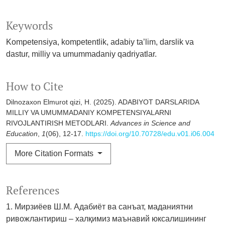
Keywords
Kompetensiya, kompetentlik, adabiy ta’lim, darslik va
dastur, milliy va umummadaniy qadriyatlar.
How to Cite
Dilnozaxon Elmurot qizi, H. (2025). ADABIYOT DARSLARIDA
MILLIY VA UMUMMADANIY KOMPETENSIYALARNI
RIVOJLANTIRISH METODLARI.
Advances in Science and
Education
,
1
(06), 12-17.
https://doi.org/10.70728/edu.v01.i06.004
More Citation Formats
References
1. Мирзиёев Ш.М. Адабиёт ва санъат, маданиятни
ривожлантириш – халқимиз маънавий юксалишининг