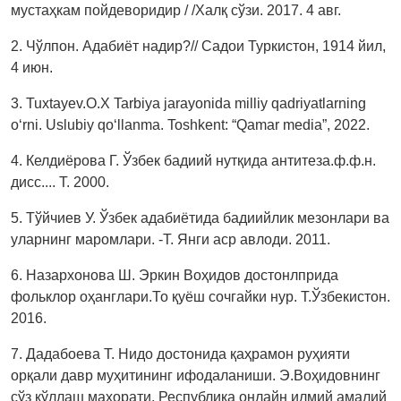
мустаҳкам пойдеворидир / /Халқ сўзи. 2017. 4 авг.
2. Чўлпон. Адабиёт надир?// Садои Туркистон, 1914 йил,
4 июн.
3. Tuxtayev.O.X Tarbiya jarayonida milliy qadriyatlarning
o‘rni. Uslubiy qo‘llanma. Toshkent: “Qamar media”, 2022.
4. Келдиёрова Г. Ўзбек бадиий нутқида антитеза.ф.ф.н.
дисс.... Т. 2000.
5. Тўйчиев У. Ўзбек адабиётида бадиийлик мезонлари ва
уларнинг маромлари. -Т. Янги аср авлоди. 2011.
6. Назархонова Ш. Эркин Воҳидов достонлприда
фольклор оҳанглари.То қуёш сочгайки нур. Т.Ўзбекистон.
2016.
7. Дадабоева Т. Нидо достонида қаҳрамон руҳияти
орқали давр муҳитининг ифодаланиши. Э.Воҳидовнинг
сўз қўллаш маҳорати. Республика онлайн илмий амалий