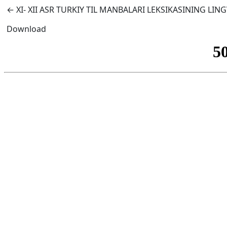
Return to Article Details
←
XI- XII ASR TURKIY TIL MANBALARI LEKSIKASINING L
Download