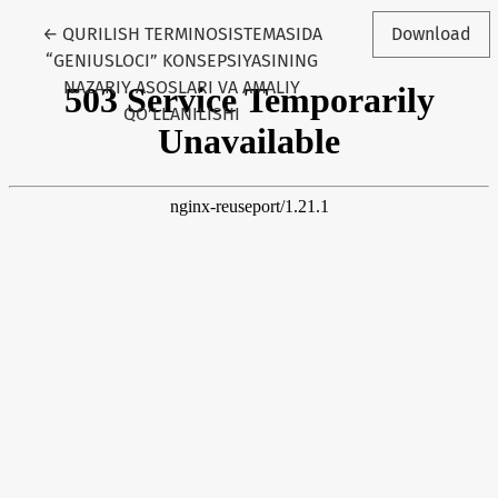
Return to Article Details
←
QURILISH TERMINOSISTEMASIDA
Download
“GENIUSLOCI” KONSEPSIYASINING
NAZARIY ASOSLARI VA AMALIY
QO’LLANILISHI