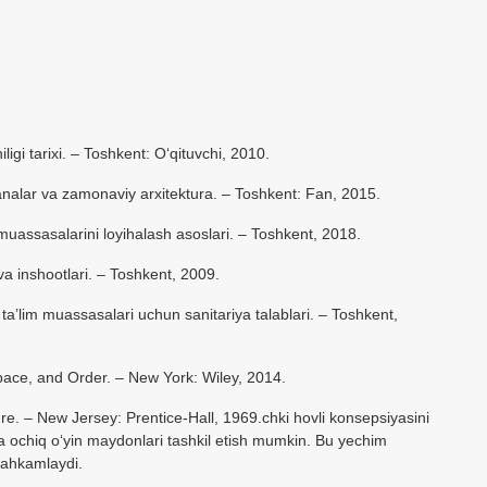
igi tarixi. – Toshkent: O‘qituvchi, 2010.
analar va zamonaviy arxitektura. – Toshkent: Fan, 2015.
uassasalarini loyihalash asoslari. – Toshkent, 2018.
a inshootlari. – Toshkent, 2009.
lim muassasalari uchun sanitariya talablari. – Toshkent,
pace, and Order. – New York: Wiley, 2014.
e. – New Jersey: Prentice-Hall, 1969.chki hovli konsepsiyasini
va ochiq o‘yin maydonlari tashkil etish mumkin. Bu yechim
stahkamlaydi.