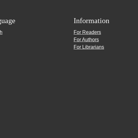
guage
Information
sh
For Readers
For Authors
For Librarians