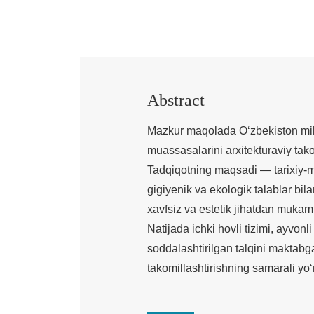
Abstract
Mazkur maqolada O‘zbekiston mill
muassasalarini arxitekturaviy takom
Tadqiqotning maqsadi — tarixiy-m
gigiyenik va ekologik talablar bil
xavfsiz va estetik jihatdan mukam
Natijada ichki hovli tizimi, ayvon
soddalashtirilgan talqini maktabg
takomillashtirishning samarali yo‘