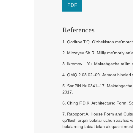
PDF
References
1. Qodirov T.Q. O‘zbekiston me’morchil
2. Mirzayev Sh.R. Milliy me’moriy an’
3. Ikromov L.Yu. Maktabgacha ta’lim m
4. QMQ 2.08.02–09. Jamoat binolari v
5. SanPiN № 0341–17. Maktabgacha ta’
2017.
6. Ching F.D.K. Architecture: Form, S
7. Rapoport A. House Form and Cultur
qo‘llash orqali bolalar uchun xavfsiz 
bolalarning tabiat bilan aloqasini mu