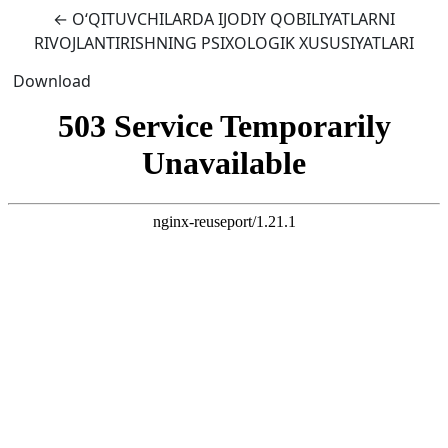
Return to Article Details
←
O‘QITUVCHILARDA IJODIY QOBILIYATLARNI
RIVOJLANTIRISHNING PSIXOLOGIK XUSUSIYATLARI
Download