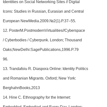
Identities on Social Networking Sites // Digital
Icons: Studies in Russian, Eurasian and Central
European NewMedia.2009.№2(1).P.37–55.
12. PosterM.PostmodernVirtualities//Cyberspace
/ Cyberbodies / Cyberpunk. London; Thousand
Oaks;NewDelhi:SagePublications,1996.P.79
96.
13. Trandafoiu R. Diaspora Online: Identity Politics
and Romanian Migrants. Oxford; New York:
BerghahnBooks,2013
14. Hine C. Ethnography for the Internet:
Embedded, Embodied and Every Day. London: