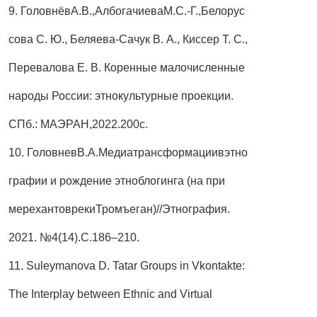
9. ГоловнёвА.В.,АлбогачиеваМ.С.-Г.,Белорус
сова С. Ю., Беляева-Сачук В. А., Киссер Т. С.,
Перевалова Е. В. Коренные малочисленные
народы России: этнокультурные проекции.
СПб.: МАЭРАН,2022.200с.
10. ГоловневВ.А.Медиатрансформациивэтно
графии и рождение этноблогинга (на при
мерехантоврекиТромъеган)//Этнография.
2021. №4(14).С.186–210.
11. Suleymanova D. Tatar Groups in Vkontakte:
The Interplay between Ethnic and Virtual