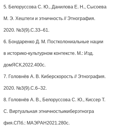
5. Белоруссова С. Ю., Данилова Е. Н., Сысоева
М. Э. Хештеги и этничность // Этнография.
2020. №3(9).С.33–61.
6. Бондаренко Д. М. Постколониальные нации
в историко-культурном контексте. М.: Изд.
домЯСК,2022.400с.
7. Головнёв А. В. Киберскорость // Этнография.
2020. №3(9).С.6–32.
8. Головнёв А. В., Белоруссова С. Ю., Киссер Т.
С. Виртуальная этничностьикиберэтногра
фия.СПб.: МАЭРАН2021.280с.