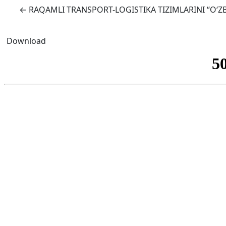
Return to Article Details
←
RAQAMLI TRANSPORT-LOGISTIKA TIZIMLARINI “O‘Z
Download