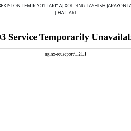
BEKISTON TEMIR YO‘LLARI” AJ XOLDING TASHISH JARAYON
JIHATLARI