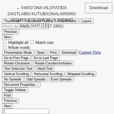
Return to Article Details
←
FARG‘ONA VILOYATIDA
Download
DASTLABKI KUTUBXONALARNING
TASHKIL ETILISHI VA ULARNING
FAOLIYATI (1917-1991)