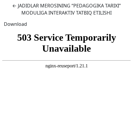
Return to Article Details
←
JADIDLAR MEROSINING “PEDAGOGIKA TARIXI”
MODULIGA INTERAKTIV TATBIQ ETILISHI
Download