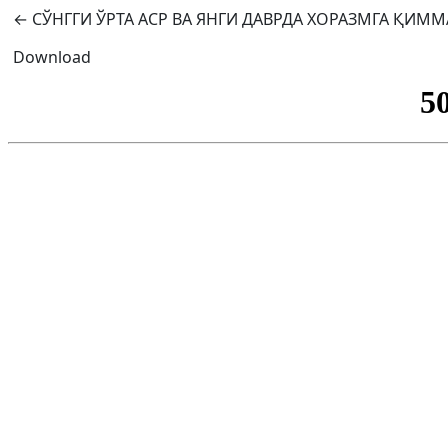
Return to Article Details
←
СЎНГГИ ЎРТА АСР ВА ЯНГИ ДАВРДА ХОРАЗМГА ҚИ
Download