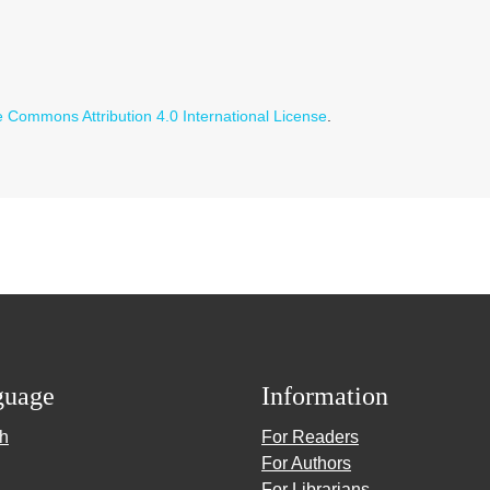
e Commons Attribution 4.0 International License
.
guage
Information
sh
For Readers
For Authors
For Librarians