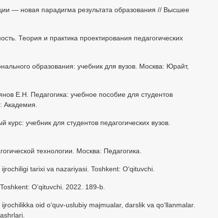
ции — новая парадигма результата образования // Высшее
ность. Теория и практика проектирования педагогических
нального образования: учебник для вузов. Москва: Юрайт,
янов Е.Н. Педагогика: учебное пособие для студентов
: Академия.
й курс: учебник для студентов педагогических вузов.
гогической технологии. Москва: Педагогика.
rochiligi tarixi va nazariyasi. Toshkent: Oʻqituvchi.
 Toshkent: Oʻqituvchi. 2022. 189-b.
 ijrochilikka oid oʻquv-uslubiy majmualar, darslik va qoʻllanmalar.
ashrlari.