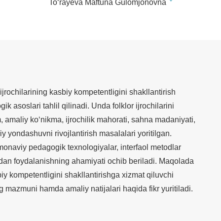
+
Toʻrayeva Maftuna Gulomjonovna
jrochilarining kasbiy kompetentligini shakllantirish
 asoslari tahlil qilinadi. Unda folklor ijrochilarini
, amaliy ko‘nikma, ijrochilik mahorati, sahna madaniyati,
iy yondashuvni rivojlantirish masalalari yoritilgan.
onaviy pedagogik texnologiyalar, interfaol metodlar
an foydalanishning ahamiyati ochib beriladi. Maqolada
sbiy kompetentligini shakllantirishga xizmat qiluvchi
ng mazmuni hamda amaliy natijalari haqida fikr yuritiladi.