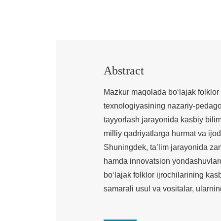
Abstract
Mazkur maqolada bo‘lajak folklor i
texnologiyasining nazariy-pedagogik
tayyorlash jarayonida kasbiy bilim
milliy qadriyatlarga hurmat va ijod
Shuningdek, ta’lim jarayonida zam
hamda innovatsion yondashuvlard
bo‘lajak folklor ijrochilarining ka
samarali usul va vositalar, ularni