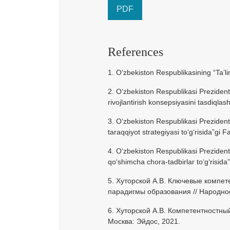
PDF
References
1. Oʻzbekiston Respublikasining “Taʼl
2. Oʻzbekiston Respublikasi Prezidenti
rivojlantirish konsepsiyasini tasdiqla
3. Oʻzbekiston Respublikasi Prezident
taraqqiyot strategiyasi toʻgʻrisida”gi
4. Oʻzbekiston Respublikasi Prezident
qoʻshimcha chora-tadbirlar toʻgʻrisida
5. Хуторской А.В. Ключевые компе
парадигмы образования // Народное
6. Хуторской А.В. Компетентностны
Москва: Эйдос, 2021.