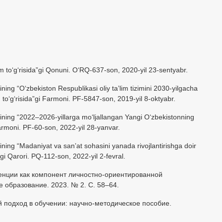
im toʻgʻrisida”gi Qonuni. OʻRQ-637-son, 2020-yil 23-sentyabr.
ning “Oʻzbekiston Respublikasi oliy taʼlim tizimini 2030-yilgacha
sh toʻgʻrisida”gi Farmoni. PF-5847-son, 2019-yil 8-oktyabr.
ining “2022–2026-yillarga moʻljallangan Yangi Oʻzbekistonning
 Farmoni. PF-60-son, 2022-yil 28-yanvar.
ining “Madaniyat va sanʼat sohasini yanada rivojlantirishga doir
”gi Qarori. PQ-112-son, 2022-yil 2-fevral.
тенции как компонент личностно-ориентированной
 образование. 2023. № 2. С. 58–64.
й подход в обучении: научно-методическое пособие.