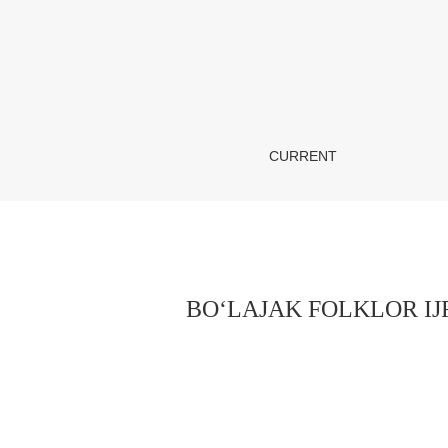
BO‘LAJAK FOLKLOR IJROCHILARINING KA
CURRENT
BO‘LAJAK FOLKLOR I