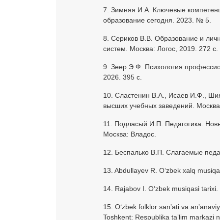
7. Зимняя И.А. Ключевые компетен
образование сегодня. 2023. № 5.
8. Сериков В.В. Образование и лич
систем. Москва: Логос, 2019. 272 с.
9. Зеер Э.Ф. Психология профессио
2026. 395 с.
10. Сластенин В.А., Исаев И.Ф., Ши
высших учебных заведений. Москва
11. Подласый И.П. Педагогика. Новы
Москва: Владос.
12. Беспалько В.П. Слагаемые педа
13. Abdullayev R. Oʻzbek xalq musiqa ij
14. Rajabov I. Oʻzbek musiqasi tarixi.
15. Oʻzbek folklor sanʼati va anʼanaviy
Toshkent: Respublika taʼlim markazi n