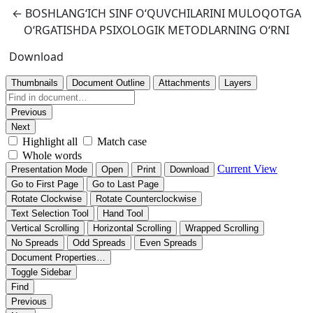
Return to Article Details
←
BOSHLANGʻICH SINF OʻQUVCHILARINI MULOQOTGA
OʻRGATISHDA PSIXOLOGIK METODLARNING OʻRNI
Download